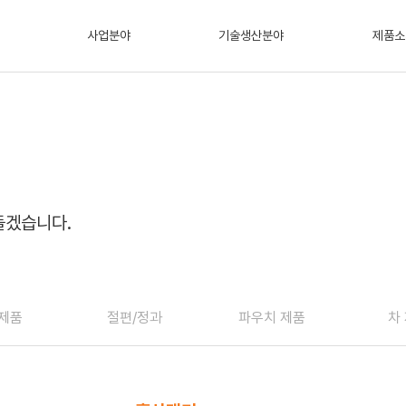
사업분야
기술생산분야
제품소
들겠습니다.
제품
절편/정과
파우치 제품
차