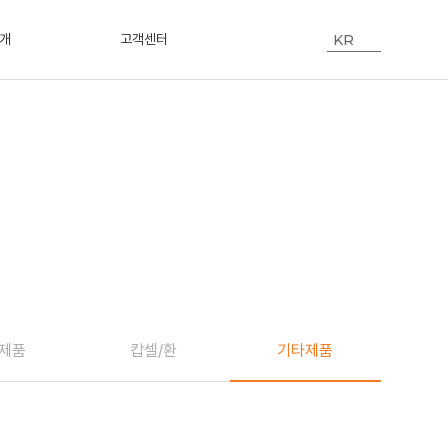
KR
개
고객센터
기타제품
 제품
캅셀/환