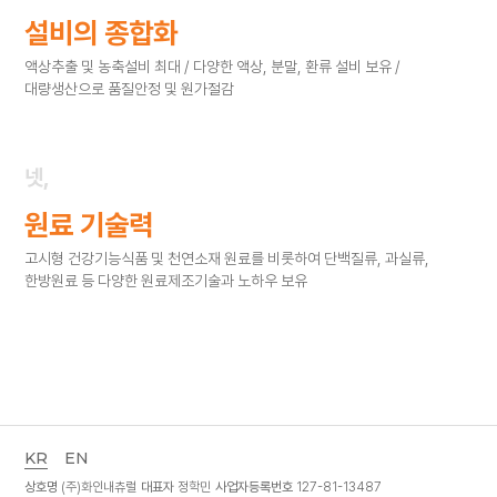
설비의 종합화
액상추출 및 농축설비 최대 /
다양한 액상, 분말, 환류 설비 보유 /
대량생산으로 품질안정 및 원가절감
넷,
원료 기술력
고시형 건강기능식품 및 천연소재 원료를 비롯하여 단백질류, 과실류,
한방원료 등 다양한 원료제조기술과 노하우 보유
KR
EN
상호명
(주)화인내츄럴
대표자
정학민
사업자등록번호
127-81-13487