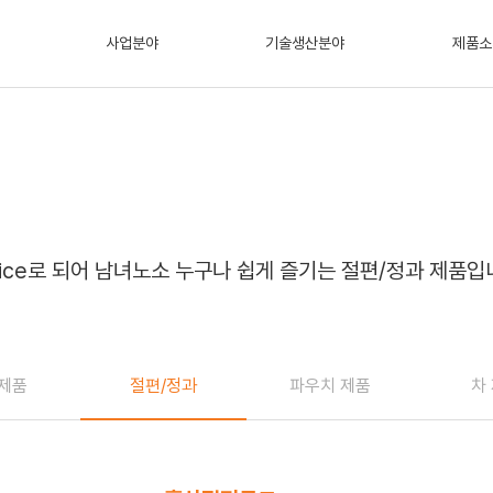
사업분야
기술생산분야
제품소
lice로 되어 남녀노소 누구나 쉽게 즐기는 절편/정과 제품입
절편/정과
제품
파우치 제품
차