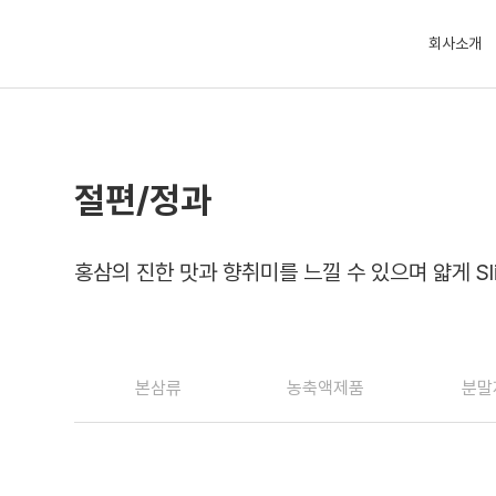
회사소개
절편/정과
홍삼의 진한 맛과 향취미를 느낄 수 있으며 얇게 S
본삼류
농축액제품
분말