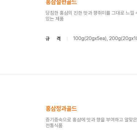
홍삼절편골드
당침한 홍삼의 진한 맛과 향취미를 그대로 느낄 
있는 제품
100g(20gx5ea), 200g(20gx1
규 격
홍삼정과골드
증기증숙으로 홍삼에 맛과 향을 부여하고 알맞은
전통식품